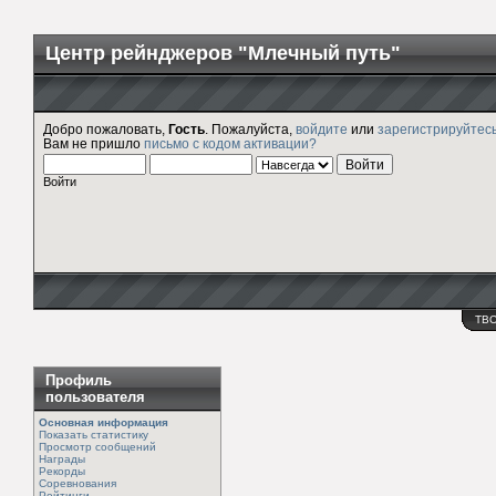
Центр рейнджеров "Млечный путь"
Добро пожаловать,
Гость
. Пожалуйста,
войдите
или
зарегистрируйтес
Вам не пришло
письмо с кодом активации?
Войти
ТВ
Профиль
пользователя
Основная информация
Показать статистику
Просмотр сообщений
Награды
Рекорды
Соревнования
Рейтинги