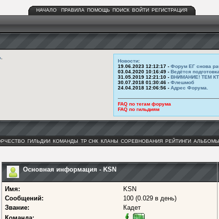
НАЧАЛО
ПРАВИЛА
ПОМОЩЬ
ПОИСК
ВОЙТИ
РЕГИСТРАЦИЯ
ь
.
Новости
:
19.06.2023 12:12:17 -
Форум ЕГ снова ра
03.04.2020 10:16:49 -
Ведётся подготовк
31.05.2019 12:21:10 -
ВНИМАНИЕ! ТЕМ К
30.07.2018 01:30:46 -
Флешмоб
24.04.2018 12:06:56 -
Адрес Форума.
FAQ по тегам форума
FAQ по гильдиям
ОРЧЕСТВО
ГИЛЬДИИ
КОМАНДЫ
ТР СНК
КЛАНЫ
СОРЕВНОВАНИЯ
РЕЙТИНГИ
АЛЬБОМ
Основная информация - KSN
Имя:
KSN
Сообщений:
100 (0.029 в день)
Звание:
Кадет
Команда: