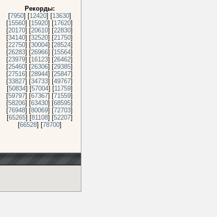
Рекорды:
[
7950
] [
12420
] [
13630
]
[
15560
] [
15920
] [
17620
]
[
20170
] [
20610
] [
22830
]
[
34140
] [
32520
] [
21750
]
[
22750
] [
30004
] [
28524
]
[
26283
] [
26966
] [
15564
]
[
23979
] [
16123
] [
26462
]
[
25460
] [
26306
] [
29385
]
[
27516
] [
28944
] [
25847
]
[
33827
] [
34733
] [
49767
]
[
50834
] [
57004
] [
11759
]
[
59797
] [
67367
] [
71559
]
[
58206
] [
63430
] [
68595
]
[
76948
] [
80069
] [
72703
]
[
65265
] [
81108
] [
52207
]
[
66528
] [
78700
]